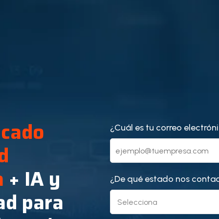
icado
¿Cuál es tu correo electrón
d
a
+
IA y
¿De qué estado nos conta
ad para