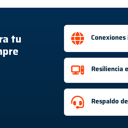
ra tu
Conexiones 
mpre
Resiliencia 
Respaldo de