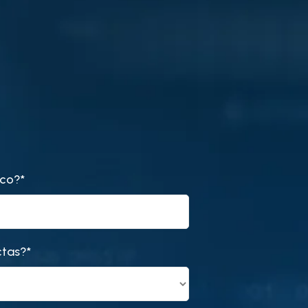
ico?
*
ctas?
*