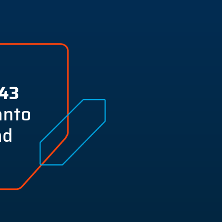
 43
anto
ad